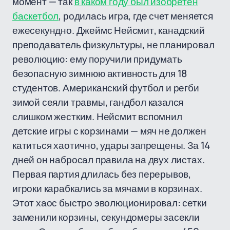
момент — так
в каком году был изобретен
баскетбол
, родилась игра, где счет меняется
ежесекундно. Джеймс Нейсмит, канадский
преподаватель физкультуры, не планировал
революцию: ему поручили придумать
безопасную зимнюю активность для 18
студентов. Американский футбол и регби
зимой сеяли травмы, гандбол казался
слишком жестким. Нейсмит вспомнил
детские игры с корзинами — мяч не должен
катиться хаотично, удары запрещены. За 14
дней он набросал правила на двух листах.
Первая партия длилась без перерывов,
игроки карабкались за мячами в корзинах.
Этот хаос быстро эволюционировал: сетки
заменили корзины, секундомеры засекли