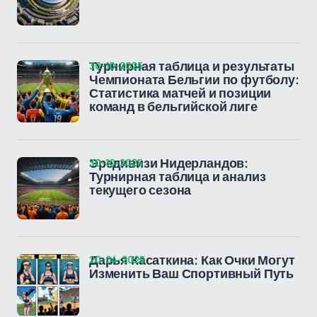
30-10-2025
Турнирная таблица и результаты
Чемпионата Бельгии по футболу:
Статистика матчей и позиции
команд в бельгийской лиге
30-10-2025
Эредивизи Нидерландов:
Турнирная таблица и анализ
текущего сезона
20-04-2025
Дарья Касаткина: Как Очки Могут
Изменить Ваш Спортивный Путь