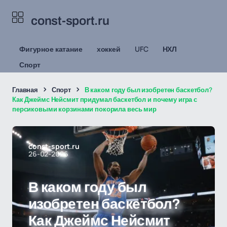
const-sport.ru
Фигурное катание
хоккей
UFC
НХЛ
Спорт
Главная
Спорт
В каком году был изобретен баскетбол?
Как Джеймс Нейсмит придумал баскетбол и почему игра с
персиковыми корзинами покорила весь мир
const-sport.ru
26-02-2026
В каком году был
изобретен баскетбол?
Как Джеймс Нейсмит