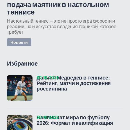
подача маятник в настольном
теннисе
Настольный теннис — это не просто игра скорости и
реакции, но и искусство владения техникой, которое
требует
Новости
Избранное
30-10-2025
Даниил Медведев в теннисе:
Рейтинг, матчи и достижения
россиянина
30-10-2025
Чемпионат мира по футболу
2026: Формат и квалификация