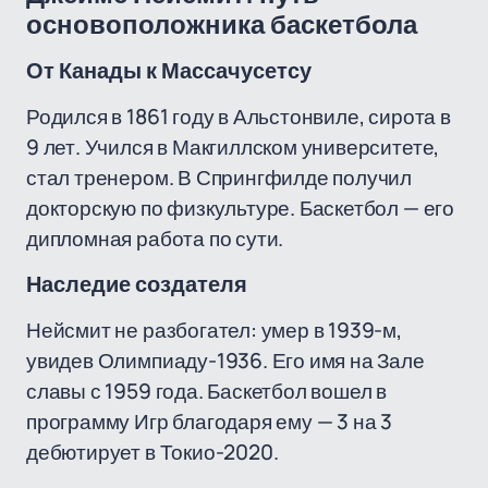
основоположника баскетбола
От Канады к Массачусетсу
Родился в 1861 году в Альстонвиле, сирота в
9 лет. Учился в Макгиллском университете,
стал тренером. В Спрингфилде получил
докторскую по физкультуре. Баскетбол — его
дипломная работа по сути.
Наследие создателя
Нейсмит не разбогател: умер в 1939-м,
увидев Олимпиаду-1936. Его имя на Зале
славы с 1959 года. Баскетбол вошел в
программу Игр благодаря ему — 3 на 3
дебютирует в Токио-2020.