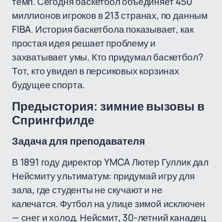
темп. Сегодня баскетбол объединяет 450
миллионов игроков в 213 странах, по данным
FIBA. История баскетбола показывает, как
простая идея решает проблему и
захватывает умы. Кто придумал баскетбол?
Тот, кто увидел в персиковых корзинах
будущее спорта.
Предыстория: зимние вызовы в
Спрингфилде
Задача для преподавателя
В 1891 году директор YMCA Лютер Гуллик дал
Нейсмиту ультиматум: придумай игру для
зала, где студенты не скучают и не
калечатся. Футбол на улице зимой исключен
— снег и холод. Нейсмит, 30-летний канадец