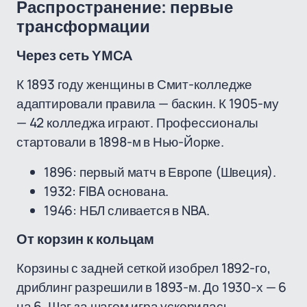
Распространение: первые
трансформации
Через сеть YMCA
К 1893 году женщины в Смит-колледже
адаптировали правила — баскин. К 1905-му
— 42 колледжа играют. Профессионалы
стартовали в 1898-м в Нью-Йорке.
1896: первый матч в Европе (Швеция).
1932: FIBA основана.
1946: НБЛ сливается в NBA.
От корзин к кольцам
Корзины с задней сеткой изобрел 1892-го,
дриблинг разрешили в 1893-м. До 1930-х — 6
на 6. Шаг за шагом игра ускорилась.