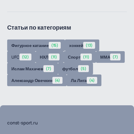
Статьи по категориям
Фигурное катание
(15)
хоккей
(13)
UFC
(12)
НХЛ
(11)
Спорт
(11)
ММА
(7)
Ислам Махачев
(7)
футбол
(5)
Александр Овечкин
(4)
Ла Лига
(4)
const-sport.ru