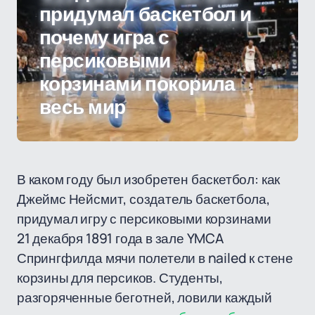
придумал баскетбол и
почему игра с
персиковыми
корзинами покорила
весь мир
В каком году был изобретен баскетбол: как
Джеймс Нейсмит, создатель баскетбола,
придумал игру с персиковыми корзинами
21 декабря 1891 года в зале YMCA
Спрингфилда мячи полетели в nailed к стене
корзины для персиков. Студенты,
разгоряченные беготней, ловили каждый