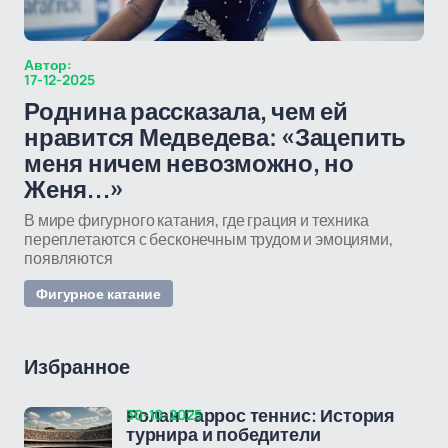
Автор:
17-12-2025
Роднина рассказала, чем ей
нравится Медведева: «Зацепить
меня ничем невозможно, но
Женя…»
В мире фигурного катания, где грация и техника
переплетаются с бесконечным трудом и эмоциями,
появляются
Фигурное катание
Избранное
30-10-2025
Ролан Гаррос теннис: История
турнира и победители