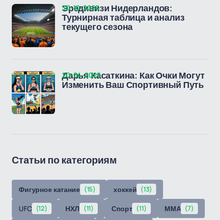
30-10-2025
Эредивизи Нидерландов:
Турнирная таблица и анализ
текущего сезона
20-04-2025
Дарья Касаткина: Как Очки Могут
Изменить Ваш Спортивный Путь
Статьи по категориям
Фигурное катание
(15)
хоккей
(13)
UFC
(12)
НХЛ
(11)
Спорт
(11)
ММА
(7)