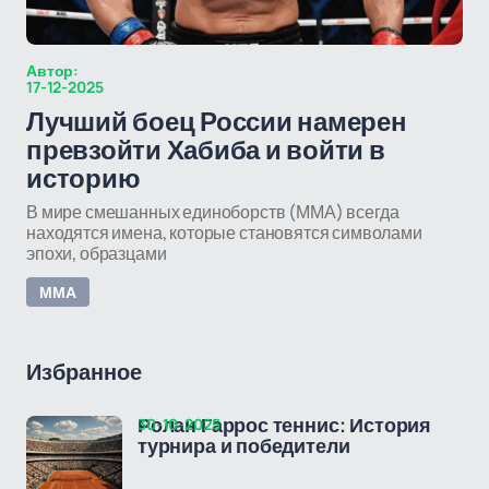
Автор:
17-12-2025
Лучший боец России намерен
превзойти Хабиба и войти в
историю
В мире смешанных единоборств (ММА) всегда
находятся имена, которые становятся символами
эпохи, образцами
ММА
Избранное
30-10-2025
Ролан Гаррос теннис: История
турнира и победители