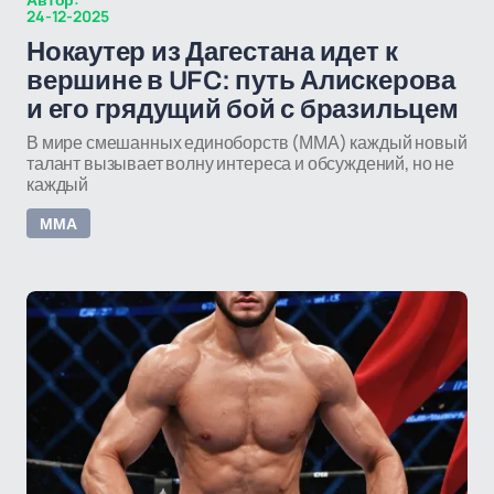
24-12-2025
Нокаутер из Дагестана идет к
вершине в UFC: путь Алискерова
и его грядущий бой с бразильцем
В мире смешанных единоборств (ММА) каждый новый
талант вызывает волну интереса и обсуждений, но не
каждый
ММА