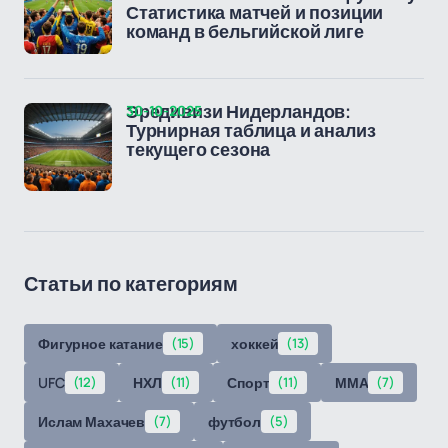
Статистика матчей и позиции
команд в бельгийской лиге
30-10-2025
Эредивизи Нидерландов:
Турнирная таблица и анализ
текущего сезона
Статьи по категориям
Фигурное катание
(15)
хоккей
(13)
UFC
(12)
НХЛ
(11)
Спорт
(11)
ММА
(7)
Ислам Махачев
(7)
футбол
(5)