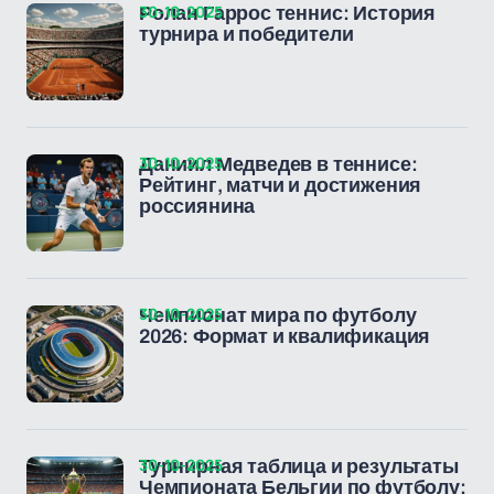
30-10-2025
Ролан Гаррос теннис: История
турнира и победители
30-10-2025
Даниил Медведев в теннисе:
Рейтинг, матчи и достижения
россиянина
30-10-2025
Чемпионат мира по футболу
2026: Формат и квалификация
30-10-2025
Турнирная таблица и результаты
Чемпионата Бельгии по футболу: