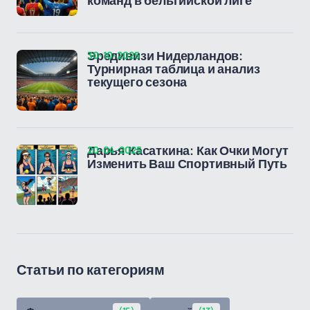
команд в бельгийской лиге
30-10-2025
Эредивизи Нидерландов:
Турнирная таблица и анализ
текущего сезона
20-04-2025
Дарья Касаткина: Как Очки Могут
Изменить Ваш Спортивный Путь
Статьи по категориям