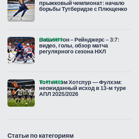
прыжковый чемпионат: начало
борьбы Тутберидзе с Плющенко
18-02-2026
Вашингтон – Рейнджерс – 3:7:
видео, голы, обзор матча
регулярного сезона НХЛ
18-02-2026
Тоттенхэм Хотспур — Фулхэм:
неожиданный исход в 13-м туре
АПЛ 2025/2026
Статьи по категориям