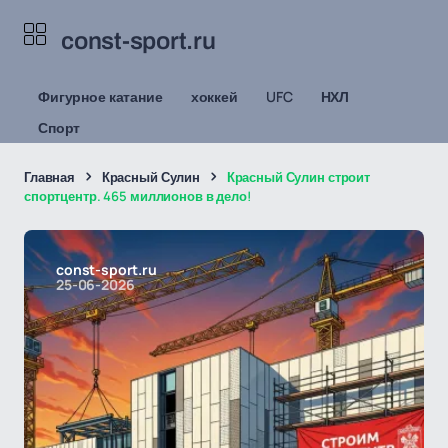
const-sport.ru
Фигурное катание
хоккей
UFC
НХЛ
Спорт
Главная
Красный Сулин
Красный Сулин строит
спортцентр. 465 миллионов в дело!
const-sport.ru
25-06-2026