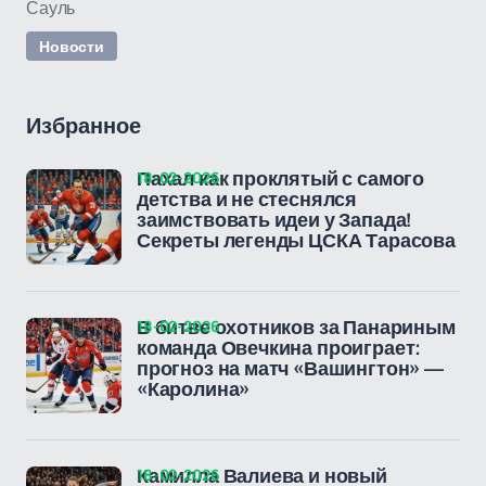
Сауль
Новости
Избранное
18-02-2026
Пахал как проклятый с самого
детства и не стеснялся
заимствовать идеи у Запада!
Секреты легенды ЦСКА Тарасова
18-02-2026
В битве охотников за Панариным
команда Овечкина проиграет:
прогноз на матч «Вашингтон» —
«Каролина»
18-02-2026
Камилла Валиева и новый