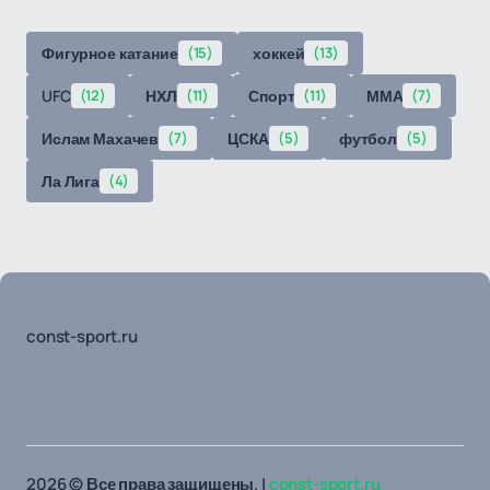
Фигурное катание
(15)
хоккей
(13)
UFC
(12)
НХЛ
(11)
Спорт
(11)
ММА
(7)
Ислам Махачев
(7)
ЦСКА
(5)
футбол
(5)
Ла Лига
(4)
const-sport.ru
2026 © Все права защищены. |
const-sport.ru