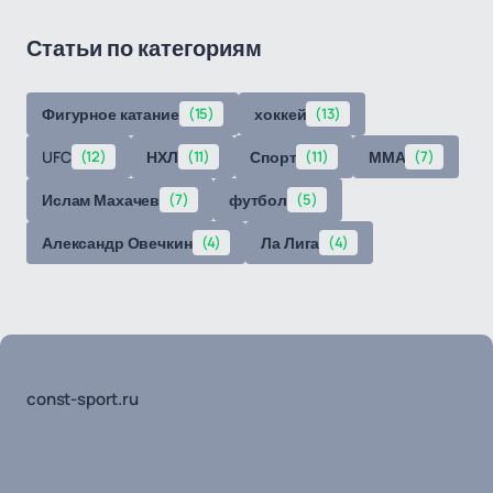
Статьи по категориям
Фигурное катание
(15)
хоккей
(13)
UFC
(12)
НХЛ
(11)
Спорт
(11)
ММА
(7)
Ислам Махачев
(7)
футбол
(5)
Александр Овечкин
(4)
Ла Лига
(4)
const-sport.ru