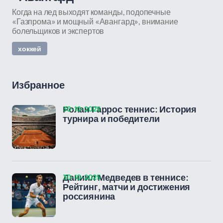
Когда на лед выходят команды, подопечные
«Газпрома» и мощный «Авангард», внимание
болельщиков и экспертов
хоккей
Избранное
30-10-2025
Ролан Гаррос теннис: История
турнира и победители
30-10-2025
Даниил Медведев в теннисе:
Рейтинг, матчи и достижения
россиянина