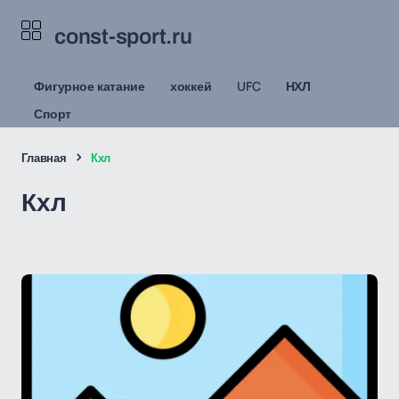
const-sport.ru
Фигурное катание
хоккей
UFC
НХЛ
Спорт
Главная
Кхл
Кхл