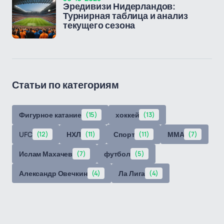
Эредивизи Нидерландов:
Турнирная таблица и анализ
текущего сезона
Статьи по категориям
Фигурное катание
(15)
хоккей
(13)
UFC
(12)
НХЛ
(11)
Спорт
(11)
ММА
(7)
Ислам Махачев
(7)
футбол
(5)
Александр Овечкин
(4)
Ла Лига
(4)