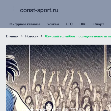
const-sport.ru
Фигурное катание
хоккей
UFC
НХЛ
Спорт
Главная
Новости
Женский волейбол: последние новости и
const-sport.ru
22-12-2024