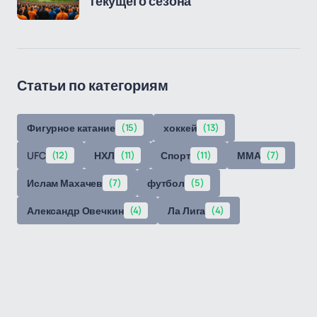
текущего сезона
Статьи по категориям
Фигурное катание
(15)
хоккей
(13)
UFC
(12)
НХЛ
(11)
Спорт
(11)
ММА
(7)
Ислам Махачев
(7)
футбол
(5)
Александр Овечкин
(4)
Ла Лига
(4)