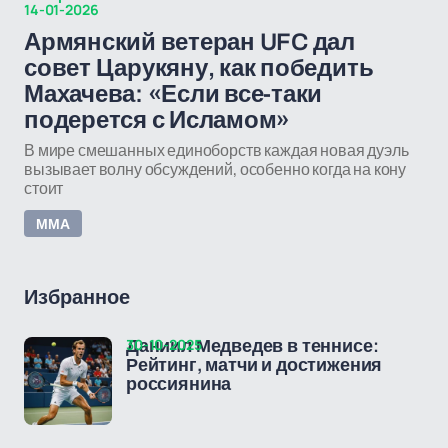
14-01-2026
Армянский ветеран UFC дал
совет Царукяну, как победить
Махачева: «Если все-таки
подерется с Исламом»
В мире смешанных единоборств каждая новая дуэль
вызывает волну обсуждений, особенно когда на кону
стоит
ММА
Избранное
30-10-2025
Даниил Медведев в теннисе:
Рейтинг, матчи и достижения
россиянина