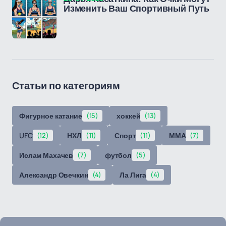
Изменить Ваш Спортивный Путь
Статьи по категориям
Фигурное катание
(15)
хоккей
(13)
UFC
(12)
НХЛ
(11)
Спорт
(11)
ММА
(7)
Ислам Махачев
(7)
футбол
(5)
Александр Овечкин
(4)
Ла Лига
(4)