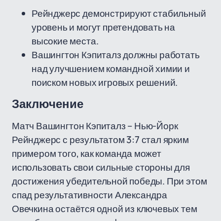
Рейнджерс демонстрируют стабильный
уровень и могут претендовать на
высокие места.
Вашингтон Кэпиталз должны работать
над улучшением командной химии и
поиском новых игровых решений.
Заключение
Матч Вашингтон Кэпиталз – Нью-Йорк
Рейнджерс с результатом 3:7 стал ярким
примером того, как команда может
использовать свои сильные стороны для
достижения убедительной победы. При этом
спад результативности Александра
Овечкина остаётся одной из ключевых тем