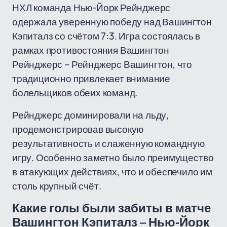
НХЛ команда Нью-Йорк Рейнджерс
одержала уверенную победу над Вашингтон
Кэпиталз со счётом 7:3. Игра состоялась в
рамках противостояния Вашингтон
Рейнджерс – Рейнджерс Вашингтон, что
традиционно привлекает внимание
болельщиков обеих команд.
Рейнджерс доминировали на льду,
продемонстрировав высокую
результативность и слаженную командную
игру. Особенно заметно было преимущество
в атакующих действиях, что и обеспечило им
столь крупный счёт.
Какие голы были забиты в матче
Вашингтон Кэпиталз – Нью-Йорк