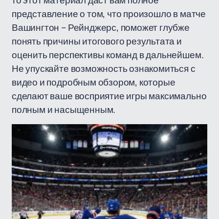
то этот материал даст вам полное
представление о том, что произошло в матче
Вашингтон – Рейнджерс, поможет глубже
понять причины итогового результата и
оценить перспективы команд в дальнейшем.
Не упускайте возможность ознакомиться с
видео и подробным обзором, которые
сделают ваше восприятие игры максимально
полным и насыщенным.