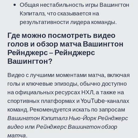
Общая нестабильность игры Вашингтон
Кэпиталз, что сказывается на
результативности лидера команды.
Где можно посмотреть видео
голов и обзор матча Вашингтон
Рейнджерс – Рейнджерс
Вашингтон?
Видео с лучшими моментами матча, включая
голы и ключевые эпизоды, обычно доступно
на официальных ресурсах НХЛ, а также на
спортивных платформах и YouTube-каналах
команд. Рекомендуется искать по запросам
Вашингтон Кэпиталз Нью-Йорк Рейнджерс
видео
или
Рейнджерс Вашингтон обзор
матча
.