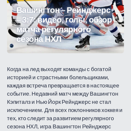
Вашингтон – Рейнджерс
– 3:7: видео, голы, обзор
матча регулярного
сезона НХЛ
Когда на лед выходят команды с богатой
историей и страстными болельщиками,
каждая встреча превращается в настоящее
событие. Недавний матч между Вашингтон
Кэпиталз и Нью Йорк Рейнджерс не стал
исключением. Для всех поклонников хоккея и
тех, кто следит за развитием регулярного
сезона НХЛ, игра Вашингтон Рейнджерс