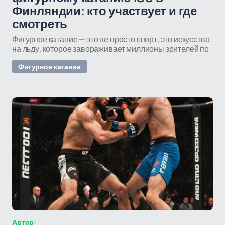
Финляндии: кто участвует и где
смотреть
Фигурное катание — это не просто спорт, это искусство
на льду, которое завораживает миллионы зрителей по
Фигурное катание
Автор: