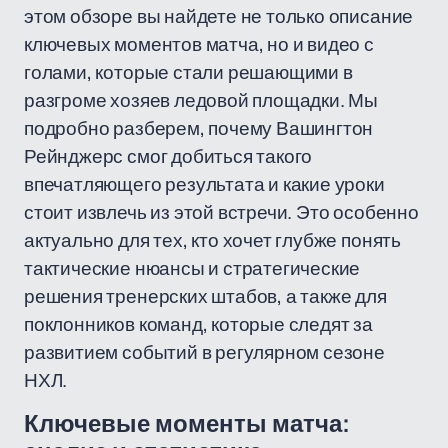
этом обзоре вы найдете не только описание
ключевых моментов матча, но и видео с
голами, которые стали решающими в
разгроме хозяев ледовой площадки. Мы
подробно разберем, почему Вашингтон
Рейнджерс смог добиться такого
впечатляющего результата и какие уроки
стоит извлечь из этой встречи. Это особенно
актуально для тех, кто хочет глубже понять
тактические нюансы и стратегические
решения тренерских штабов, а также для
поклонников команд, которые следят за
развитием событий в регулярном сезоне
НХЛ.
Ключевые моменты матча: