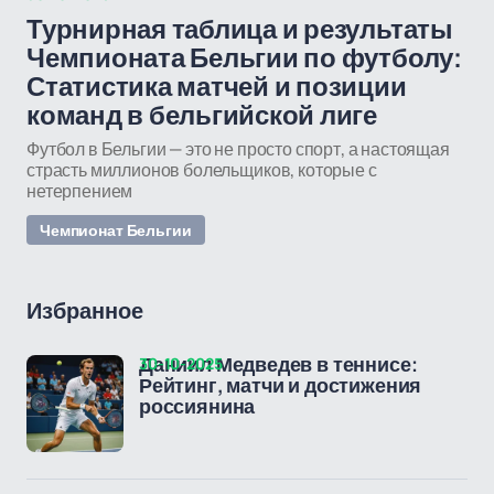
Турнирная таблица и результаты
Чемпионата Бельгии по футболу:
Статистика матчей и позиции
команд в бельгийской лиге
Футбол в Бельгии — это не просто спорт, а настоящая
страсть миллионов болельщиков, которые с
нетерпением
Чемпионат Бельгии
Избранное
30-10-2025
Даниил Медведев в теннисе:
Рейтинг, матчи и достижения
россиянина