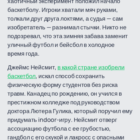
хаотичный эксперимент положил начало
баскетболу. Игроки хватали мяч руками,
толкали друг друга локтями, а судья — сам
изобретатель — разнимал стычки. Никто не
подозревал, что эта зимняя забава заменит
уличный футбол и бейсбол в холодное
время года.
Джеймс Нейсмит,
в какой стране изобрели
баскетбол
, искал способ сохранить
физическую форму студентов без риска
травм. Канадец по рождению, он учился в
престижном колледже под руководством
доктора Лютера Гулика, который поручил ему
придумать indoor-игру. Нейсмит отверг
ассоциацию футбола с ее грубостью,
гандбол с его скукой и лакросс с опасными