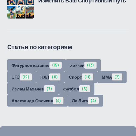
Изменить Ваш Спортивный Путь
Статьи по категориям
Фигурное катание
(15)
хоккей
(13)
UFC
(12)
НХЛ
(11)
Спорт
(11)
ММА
(7)
Ислам Махачев
(7)
футбол
(5)
Александр Овечкин
(4)
Ла Лига
(4)