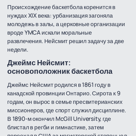
Происхождение баскетбола коренится в
нуждах XIX века: урбанизация загоняла
молодежь в залы, а церковные организации
вроде YMCA искали моральные
развлечения. Нейсмит решил задачу за две
недели.
Джеймс Нейсмит:
основоположник баскетбола
Джеймс Нейсмит родился в 1861 году в
канадской провинции Онтарио. Сирота к 9
годам, он вырос в семье пресвитерианских
миссионеров, где спорт служил дисциплине.
В 1890-м окончил McGill University, где
блистал в регби и гимнастике, затем
переехал в США за магистерской степенью в