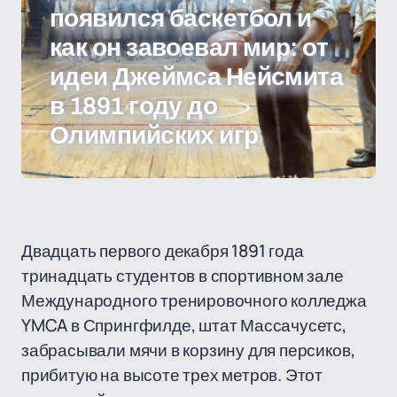
появился баскетбол и
как он завоевал мир: от
идеи Джеймса Нейсмита
в 1891 году до
Олимпийских игр
Двадцать первого декабря 1891 года
тринадцать студентов в спортивном зале
Международного тренировочного колледжа
YMCA в Спрингфилде, штат Массачусетс,
забрасывали мячи в корзину для персиков,
прибитую на высоте трех метров. Этот