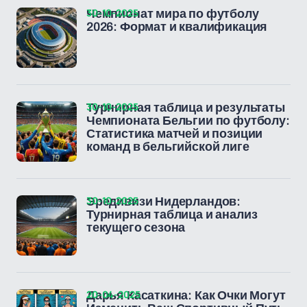
30-10-2025
Чемпионат мира по футболу
2026: Формат и квалификация
30-10-2025
Турнирная таблица и результаты
Чемпионата Бельгии по футболу:
Статистика матчей и позиции
команд в бельгийской лиге
30-10-2025
Эредивизи Нидерландов:
Турнирная таблица и анализ
текущего сезона
20-04-2025
Дарья Касаткина: Как Очки Могут