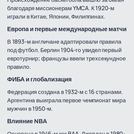
благодаря миссионерам YMCA. К 1920-м
играли в Китае, Японии, Филиппинах.
Европа и первые международные матчи
В 1893-м англичане адаптировали правила
под футбол. Берлин 1904-го увидел первый
евротурнир; французы ввели трехсекундное
правило.
ФИБА и глобализация
Федерация создана в 1932-м с 16 странами.
Аргентина выиграла первое чемпионат мира
мужчин в 1950-м.
Влияние NBA
Основана в 1946-м как BAA. Джордан в 1980-