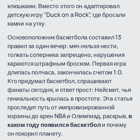
клюшками. Вместо этого он адаптировал
детскую игру "Duck on a Rock", где бросали
камни на утку.
Основоположник баскетбола составил 13
правил за один вечер: мяч нельзя нести,
толкать соперника запрещено, нарушения
караются штрафным броском. Первая игра
длилась полчаса, закончилась счетом 1:0.
Кто придумал баскетбол, спрашивают
фанаты сегодня, и ответ прост: Нейсмит, чья
гениальность крылась в простоте. Эта статья
проследит путь от импровизированной
корзины до арен NBA и Олимпиад, раскрыв,
в
каком году появился баскетбол
и почему
он покорил планету.