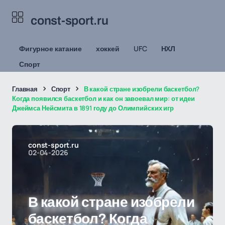
const-sport.ru
Фигурное катание
хоккей
UFC
НХЛ
Спорт
Главная
Спорт
В какой стране изобрели баскетбол?
Когда появился баскетбол и как он завоевал мир: от идеи
Джеймса Нейсмита в 1891 году до Олимпийских игр
const-sport.ru
02-04-2026
В какой стране изобрели
баскетбол? Когда