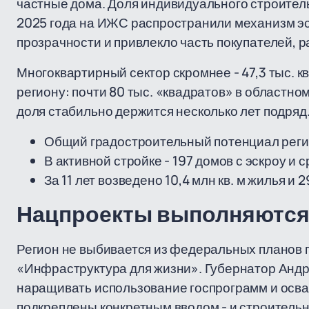
частные дома. Доля индивидуального строитель
2025 года на ИЖС распространили механизм эс
прозрачности и привлекло часть покупателей, 
Многоквартирный сектор скромнее - 47,3 тыс. кв
региону: почти 80 тыс. «квадратов» в областно
доля стабильно держится несколько лет подряд
Общий градостроительный потенциал регион
В активной стройке - 197 домов с эскроу и
За 11 лет возведено 10,4 млн кв. м жилья и
Нацпроекты выполняются,
Регион не выбивается из федеральных планов 
«Инфраструктура для жизни». Губернатор Андр
наращивать использование госпрограмм и осва
подкреплены конкретным вводом - и строительно