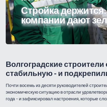
Стройка держится.
компании дают зе
Волгоградские строители 
стабильную - и подкрепи
Почти восемь из десяти руководителей строите
экономическую ситуацию в отрасли удовлетвор
года - и зафиксировал настроения, которые сл