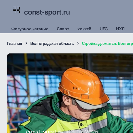
const-sport.ru
Фигурное катание
Спорт
хоккей
UFC
НХЛ
Главная
Волгоградская область
Стройка держится. Волгог
const-sport.ru
02-07-2026