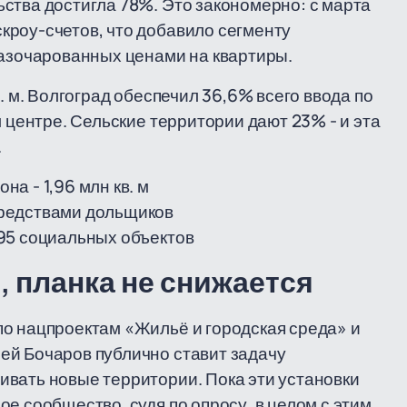
ства достигла 78%. Это закономерно: с марта
кроу-счетов, что добавило сегменту
разочарованных ценами на квартиры.
. м. Волгоград обеспечил 36,6% всего ввода по
м центре. Сельские территории дают 23% - и эта
.
а - 1,96 млн кв. м
 средствами дольщиков
 295 социальных объектов
 планка не снижается
по нацпроектам «Жильё и городская среда» и
ей Бочаров публично ставит задачу
ивать новые территории. Пока эти установки
е сообщество, судя по опросу, в целом с этим