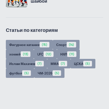
шайбой
Статьи по категориям
Фигурное катание
(15)
Спорт
(14)
хоккей
(13)
UFC
(12)
НХЛ
(11)
Ислам Махачев
(7)
ММА
(7)
ЦСКА
(5)
футбол
(5)
ЧМ-2026
(5)