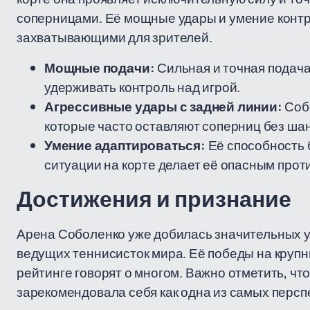
соперницами. Её мощные удары и умение контр
захватывающими для зрителей.
Мощные подачи:
Сильная и точная подача
удерживать контроль над игрой.
Агрессивные удары с задней линии:
Соб
которые часто оставляют соперниц без шан
Умение адаптироваться:
Её способность 
ситуации на корте делает её опасным про
Достижения и признание
Арена Соболенко уже добилась значительных у
ведущих теннисисток мира. Её победы на крупн
рейтинге говорят о многом. Важно отметить, чт
зарекомендовала себя как одна из самых персп