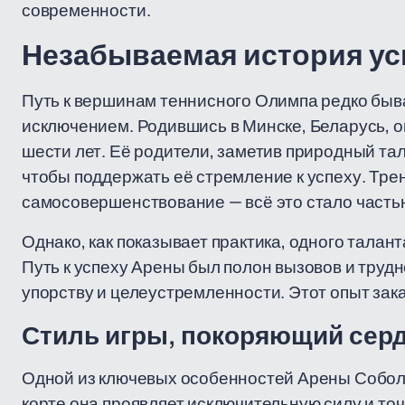
современности.
Незабываемая история ус
Путь к вершинам теннисного Олимпа редко быва
исключением. Родившись в Минске, Беларусь, о
шести лет. Её родители, заметив природный та
чтобы поддержать её стремление к успеху. Тре
самосовершенствование — всё это стало часть
Однако, как показывает практика, одного тала
Путь к успеху Арены был полон вызовов и труд
упорству и целеустремленности. Этот опыт зака
Стиль игры, покоряющий сер
Одной из ключевых особенностей Арены Соболе
корте она проявляет исключительную силу и то