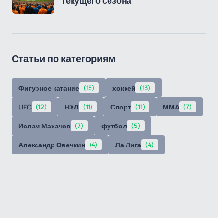
текущего сезона
Статьи по категориям
Фигурное катание
(15)
хоккей
(13)
UFC
(12)
НХЛ
(11)
Спорт
(11)
ММА
(7)
Ислам Махачев
(7)
футбол
(5)
Александр Овечкин
(4)
Ла Лига
(4)