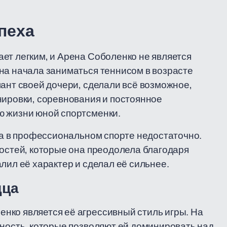
пеха
ет легким, и Арена Соболенко не является
на начала заниматься теннисом в возрасте
лант своей дочери, сделали всё возможное,
нировки, соревнования и постоянное
ю жизни юной спортсменки.
нта в профессиональном спорте недостаточно.
ностей, которые она преодолела благодаря
лил её характер и сделал её сильнее.
дца
нко является её агрессивный стиль игры. На
чность, которые позволяют ей доминировать над