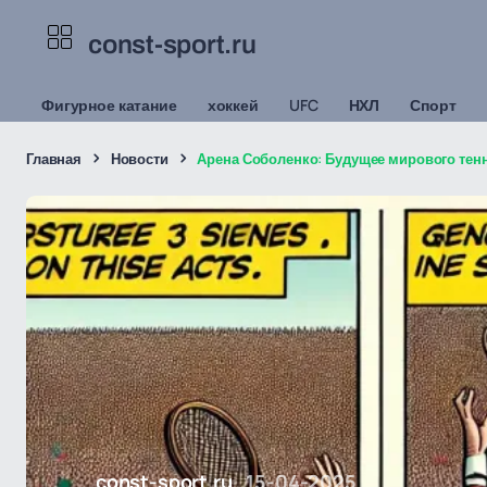
const-sport.ru
Фигурное катание
хоккей
UFC
НХЛ
Спорт
Главная
Новости
Арена Соболенко: Будущее мирового тен
const-sport.ru
15-04-2025