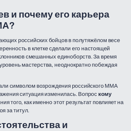
ев и почему его карьера
МА?
ающих российских бойцов в полутяжёлом весе
веренность в клетке сделали его настоящей
клонников смешанных единоборств. За время
уровень мастерства, неоднократно побеждая
стали символом возрождения российского ММА
ражения ситуация изменилась. Вопрос
кому
ия того, как именно этот результат повлияет на
я за титул.
стоятельства и