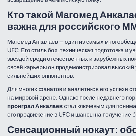
Кто такой Магомед Анкала
важна для российского М
Магомед Анкалаев — один из самых многообещ
UFC. Его стиль боя, техническая подготовка и у
звездой среди отечественных и зарубежных по
своей карьеры он продемонстрировал высокий 
сильнейших оппонентов.
Для многих фанатов и аналитиков его успехи 
на мировой арене. Однако после недавнего по
проиграл Анкалаев
стал ключевым для пониман
его продвижение в UFC и шансы на получение бо
Сенсационный нокаут: об