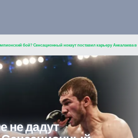
мпионский бой? Сенсационный нокаут поставил карьеру Анкалаева в 
е не дадут