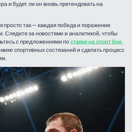
ра и будет ли он вновь претендовать на
 просто так — каждая победа и поражение
и. Следите за новостями и аналитикой, чтобы
мьтесь с предложениями по
ставки на спорт бои
,
мике спортивных состязаний и сделать процесс
им.