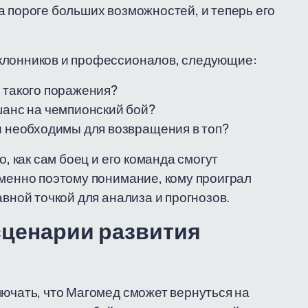
а пороге больших возможностей, и теперь его
.
клонников и профессионалов, следующие:
 такого поражения?
шанс на чемпионский бой?
и необходимы для возвращения в топ?
о, как сам боец и его команда смогут
Именно поэтому понимание, кому проиграл
авной точкой для анализа и прогнозов.
ценарии развития
лючать, что Магомед сможет вернуться на