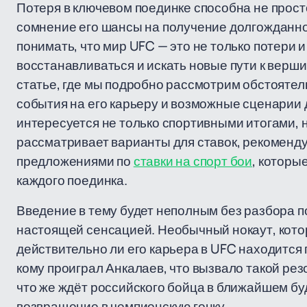
Потеря в ключевом поединке способна не просто
сомнение его шансы на получение долгожданно
понимать, что мир UFC — это не только потери 
восстанавливаться и искать новые пути к верши
статье, где мы подробно рассмотрим обстоятел
события на его карьеру и возможные сценарии д
интересуется не только спортивными итогами, 
рассматривает варианты для ставок, рекоменд
предложениями по
ставки на спорт бои
, которы
каждого поединка.
Введение в тему будет неполным без разбора п
настоящей сенсацией. Необычный нокаут, котор
действительно ли его карьера в UFC находится
кому проиграл Анкалаев, что вызвало такой рез
что же ждёт российского бойца в ближайшем бу
возвращение в чемпионскую гонку.