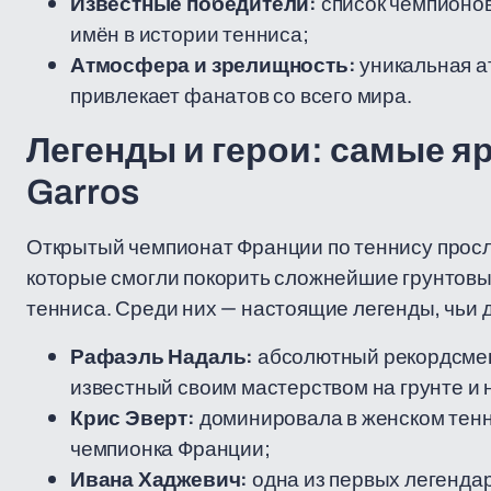
Известные победители:
список чемпионов
имён в истории тенниса;
Атмосфера и зрелищность:
уникальная а
привлекает фанатов со всего мира.
Легенды и герои: самые я
Garros
Открытый чемпионат Франции по теннису прос
которые смогли покорить сложнейшие грунтовые
тенниса. Среди них — настоящие легенды, чьи
Рафаэль Надаль:
абсолютный рекордсмен 
известный своим мастерством на грунте и
Крис Эверт:
доминировала в женском тенни
чемпионка Франции;
Ивана Хаджевич:
одна из первых легенда