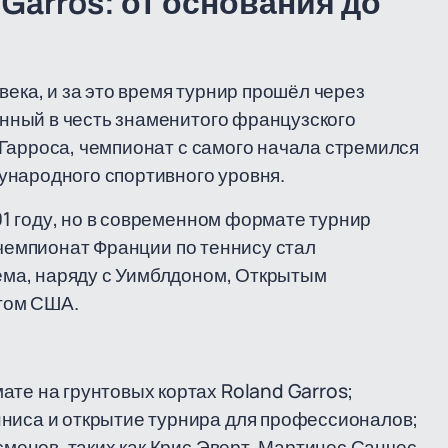
Garros: от основания до
века, и за это время турнир прошёл через
нный в честь знаменитого французского
Гарроса, чемпионат с самого начала стремился
ународного спортивного уровня.
1 году, но в современном формате турнир
 чемпионат Франции по теннису стал
ма, наряду с Уимблдоном, Открытым
том США.
те на грунтовых кортах Roland Garros;
ниса и открытие турнира для профессионалов;
сменов, таких как Крис Эверт, Мартинес Санчес,