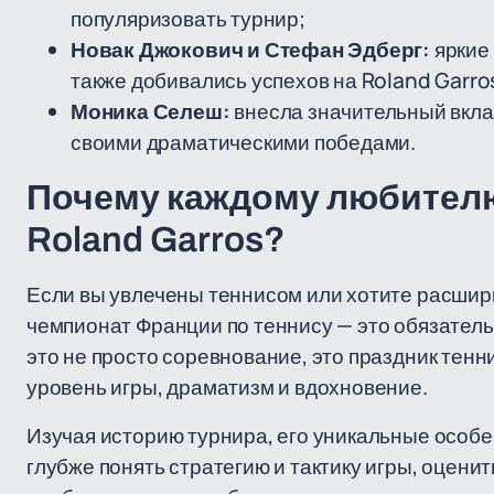
популяризовать турнир;
Новак Джокович и Стефан Эдберг:
яркие
также добивались успехов на Roland Garro
Моника Селеш:
внесла значительный вкла
своими драматическими победами.
Почему каждому любителю 
Roland Garros?
Если вы увлечены теннисом или хотите расшири
чемпионат Франции по теннису — это обязатель
это не просто соревнование, это праздник тен
уровень игры, драматизм и вдохновение.
Изучая историю турнира, его уникальные особе
глубже понять стратегию и тактику игры, оцени