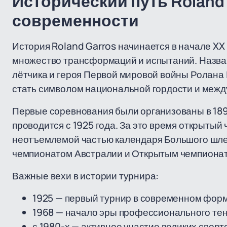
Исторический путь Roland 
современности
История Roland Garros начинается в начале XX 
множество трансформаций и испытаний. Назва
лётчика и героя Первой мировой войны Ролана 
стать символом национальной гордости и межд
Первые соревнования были организованы в 189
проводится с 1925 года. За это время открытый
неотъемлемой частью календаря Большого шле
чемпионатом Австралии и Открытым чемпиона
Важные вехи в истории турнира:
1925 — первый турнир в современном форма
1968 — начало эры профессионального тен
с 1980-х — активное участие великих спорт