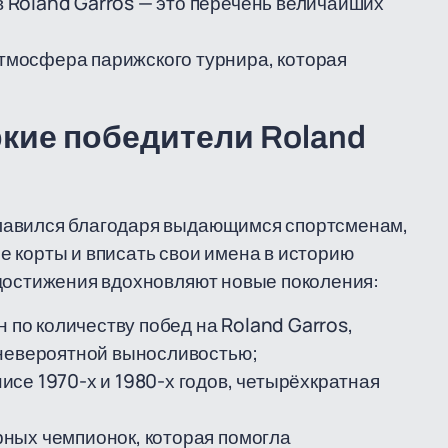
 Roland Garros — это перечень величайших
тмосфера парижского турнира, которая
ркие победители Roland
лавился благодаря выдающимся спортсменам,
 корты и вписать свои имена в историю
 достижения вдохновляют новые поколения:
по количеству побед на Roland Garros,
 невероятной выносливостью;
се 1970-х и 1980-х годов, четырёхкратная
рных чемпионок, которая помогла