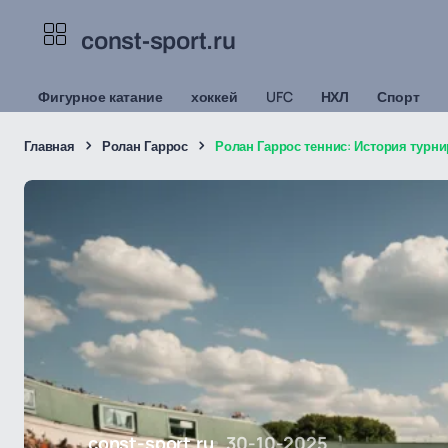
const-sport.ru
Фигурное катание
хоккей
UFC
НХЛ
Спорт
Главная
Ролан Гаррос
Ролан Гаррос теннис: История турни
const-sport.ru
30-10-2025