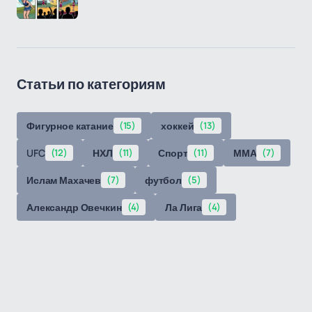
Статьи по категориям
Фигурное катание
(15)
хоккей
(13)
UFC
(12)
НХЛ
(11)
Спорт
(11)
ММА
(7)
Ислам Махачев
(7)
футбол
(5)
Александр Овечкин
(4)
Ла Лига
(4)