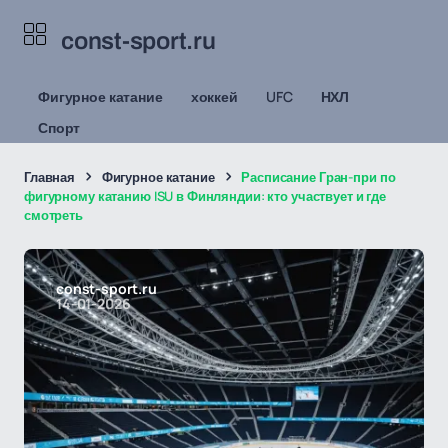
const-sport.ru
Фигурное катание
хоккей
UFC
НХЛ
Спорт
Главная
Фигурное катание
Расписание Гран-при по
фигурному катанию ISU в Финляндии: кто участвует и где
смотреть
const-sport.ru
14-01-2026