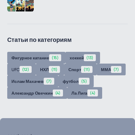
Статьи по категориям
Фигурное катание
(15)
хоккей
(13)
UFC
(12)
НХЛ
(11)
Спорт
(11)
ММА
(7)
Ислам Махачев
(7)
футбол
(5)
Александр Овечкин
(4)
Ла Лига
(4)