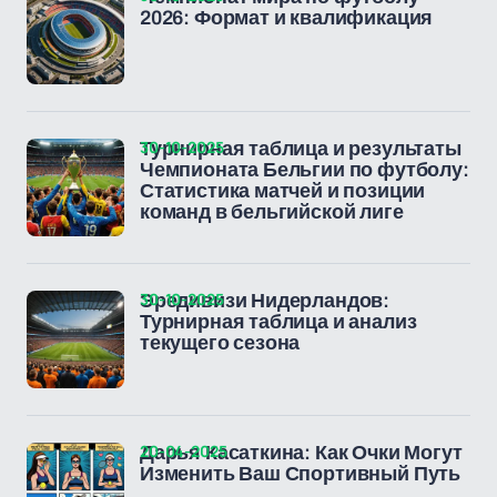
2026: Формат и квалификация
30-10-2025
Турнирная таблица и результаты
Чемпионата Бельгии по футболу:
Статистика матчей и позиции
команд в бельгийской лиге
30-10-2025
Эредивизи Нидерландов:
Турнирная таблица и анализ
текущего сезона
20-04-2025
Дарья Касаткина: Как Очки Могут
Изменить Ваш Спортивный Путь