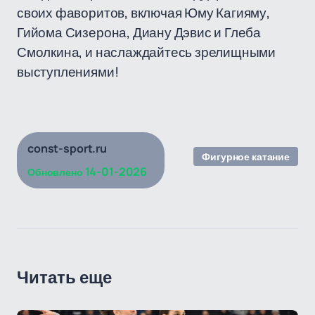
своих фаворитов, включая Юму Кагияму,
Гийома Сизерона, Диану Дэвис и Глеба
Смолкина, и наслаждайтесь зрелищными
выступлениями!
const-sport.ru
Фигурное катание
14-01-2026
Обновлено
Читать еще