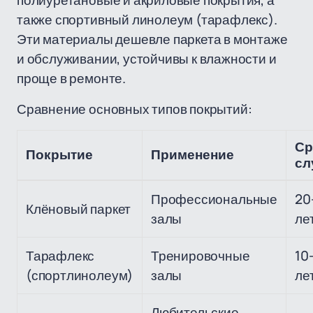
полиуретановые и акриловые покрытия, а
также спортивный линолеум (тарафлекс).
Эти материалы дешевле паркета в монтаже
и обслуживании, устойчивы к влажности и
проще в ремонте.
Сравнение основных типов покрытий:
Ср
Покрытие
Применение
сл
Профессиональные
20
Клёновый паркет
залы
ле
Тарафлекс
Тренировочные
10
(спортлинолеум)
залы
ле
Любительские