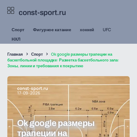
const-sport.ru
Спорт
Фигурное катание
хоккей
UFC
НХЛ
Главная
Спорт
Ok google размеры трапеции на
баскетбольной площадке: Разметка баскетбольного зала:
Зоны, линии и требования к покрытию
const-sport.ru
17-09-2026
Ok google размеры
трапеции на