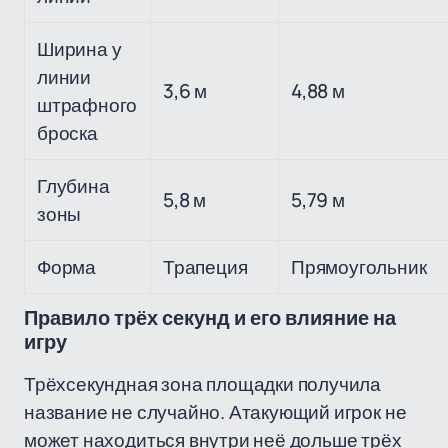
Ширина у
линии
3,6 м
4,88 м
штрафного
броска
Глубина
5,8 м
5,79 м
зоны
Форма
Трапеция
Прямоугольник
Правило трёх секунд и его влияние на
игру
Трёхсекундная зона площадки получила
название не случайно. Атакующий игрок не
может находиться внутри неё дольше трёх