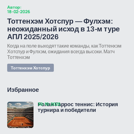
Автор:
18-02-2026
Тоттенхэм Хотспур — Фулхэм:
неожиданный исход в 13-м туре
АПЛ 2025/2026
Когда на поле выходят такие команды, как Тоттенхэм
Хотспур и Фулхэм, ожидания всегда высоки. Матч
Тоттенхэм
Тоттенхэм Хотспур
Избранное
30-10-2025
Ролан Гаррос теннис: История
турнира и победители