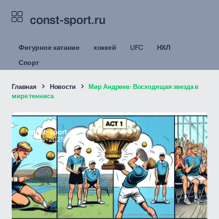
const-sport.ru
Фигурное катание
хоккей
UFC
НХЛ
Спорт
Главная
Новости
Мир Андреев: Восходящая звезда в
мире тенниса
const-sport.ru
15-04-2025