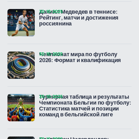
30-10-2025
Даниил Медведев в теннисе:
Рейтинг, матчи и достижения
россиянина
30-10-2025
Чемпионат мира по футболу
2026: Формат и квалификация
30-10-2025
Турнирная таблица и результаты
Чемпионата Бельгии по футболу:
Статистика матчей и позиции
команд в бельгийской лиге
30-10-2025