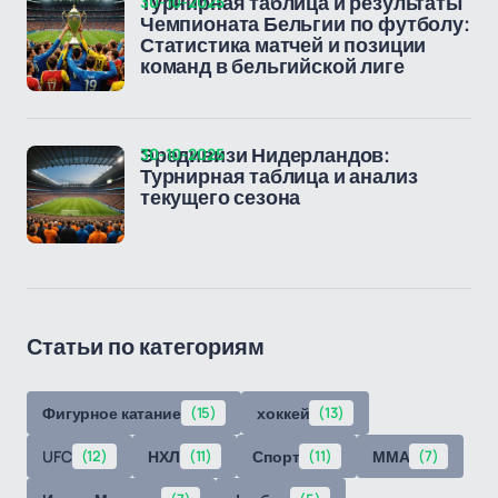
30-10-2025
Турнирная таблица и результаты
Чемпионата Бельгии по футболу:
Статистика матчей и позиции
команд в бельгийской лиге
30-10-2025
Эредивизи Нидерландов:
Турнирная таблица и анализ
текущего сезона
Статьи по категориям
Фигурное катание
(15)
хоккей
(13)
UFC
(12)
НХЛ
(11)
Спорт
(11)
ММА
(7)