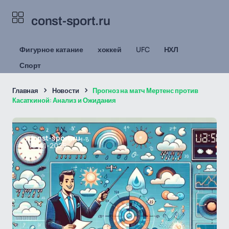
const-sport.ru
Фигурное катание
хоккей
UFC
НХЛ
Спорт
Главная
Новости
Прогноз на матч Мертенс против
Касаткиной: Анализ и Ожидания
const-sport.ru
10-01-2025