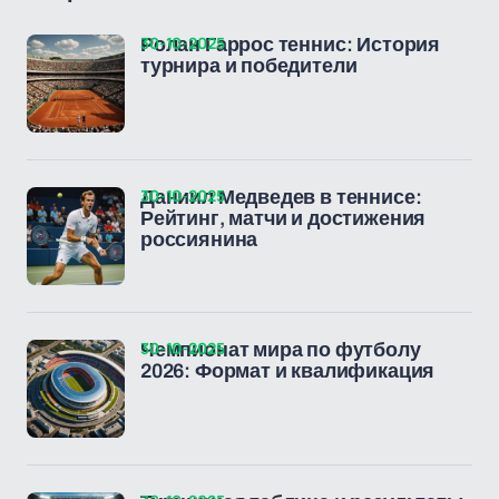
30-10-2025
Ролан Гаррос теннис: История
турнира и победители
30-10-2025
Даниил Медведев в теннисе:
Рейтинг, матчи и достижения
россиянина
30-10-2025
Чемпионат мира по футболу
2026: Формат и квалификация