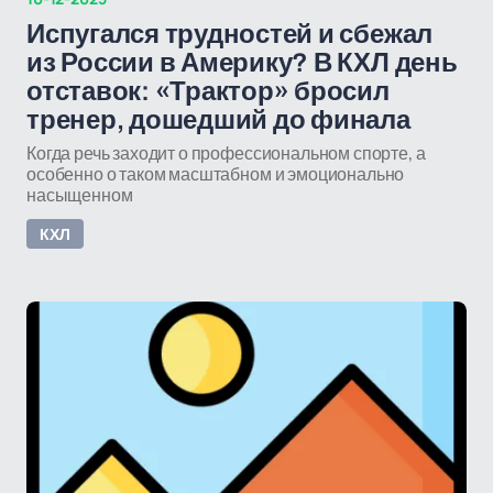
Испугался трудностей и сбежал
из России в Америку? В КХЛ день
отставок: «Трактор» бросил
тренер, дошедший до финала
Когда речь заходит о профессиональном спорте, а
особенно о таком масштабном и эмоционально
насыщенном
КХЛ