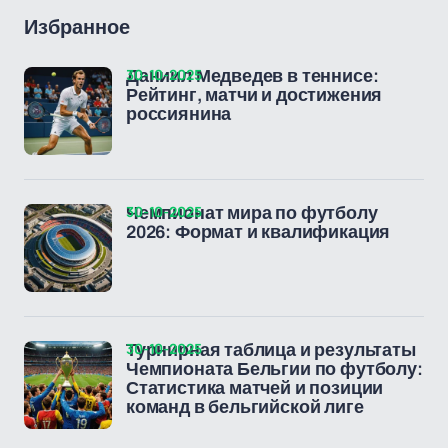
Избранное
30-10-2025
Даниил Медведев в теннисе:
Рейтинг, матчи и достижения
россиянина
30-10-2025
Чемпионат мира по футболу
2026: Формат и квалификация
30-10-2025
Турнирная таблица и результаты
Чемпионата Бельгии по футболу:
Статистика матчей и позиции
команд в бельгийской лиге