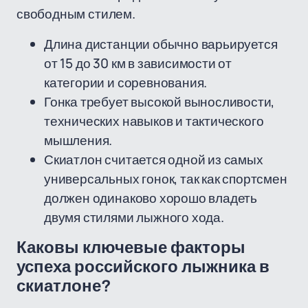
свободным стилем.
Длина дистанции обычно варьируется
от 15 до 30 км в зависимости от
категории и соревнования.
Гонка требует высокой выносливости,
технических навыков и тактического
мышления.
Скиатлон считается одной из самых
универсальных гонок, так как спортсмен
должен одинаково хорошо владеть
двумя стилями лыжного хода.
Каковы ключевые факторы
успеха российского лыжника в
скиатлоне?