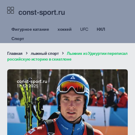
const-sport.ru
Фигурное катание
хоккей
UFC
НХЛ
Спорт
Главная
лыжный спорт
Лыжник из Удмуртии переписал
российскую историю в скиатлоне
const-sport.ru
17-12-2025