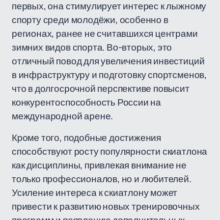
первых, она стимулирует интерес к лыжному
спорту среди молодёжи, особенно в
регионах, ранее не считавшихся центрами
зимних видов спорта. Во-вторых, это
отличный повод для увеличения инвестиций
в инфраструктуру и подготовку спортсменов,
что в долгосрочной перспективе повысит
конкурентоспособность России на
международной арене.
Кроме того, подобные достижения
способствуют росту популярности скиатлона
как дисциплины, привлекая внимание не
только профессионалов, но и любителей.
Усиление интереса к скиатлону может
привести к развитию новых тренировочных