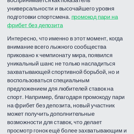
воспринимается как показатель
универсальности и высочайшего уровня
подготовки спортсмена.
промокод пари на
фрибет без депозита
Интересно, что именно в этот момент, когда
внимание всего лыжного сообщества
приковано к чемпионату мира, появился
уникальный шанс не только насладиться
захватывающей спортивной борьбой, но и
воспользоваться специальным
предложением для любителей ставок на
спорт. Например, благодаря промокоду пари
на фрибет без депозита, новый участник
может получить дополнительные
возможности для ставок, что делает
просмотр гонок ещё более захватывающим и