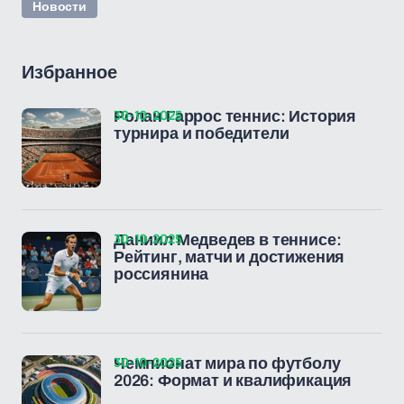
Новости
Избранное
30-10-2025
Ролан Гаррос теннис: История
турнира и победители
30-10-2025
Даниил Медведев в теннисе:
Рейтинг, матчи и достижения
россиянина
30-10-2025
Чемпионат мира по футболу
2026: Формат и квалификация