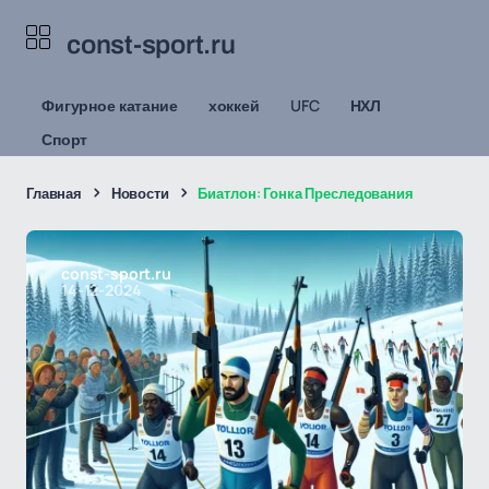
const-sport.ru
Фигурное катание
хоккей
UFC
НХЛ
Спорт
Главная
Новости
Биатлон: Гонка Преследования
const-sport.ru
14-12-2024